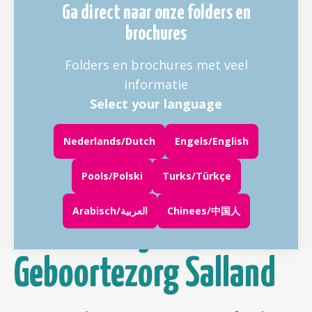
Ga direct naar onze folders en
brochures
Folders en brochures met veel
informatie
Select your language
Nederlands/Dutch
Engels/English
Pools/Polski
Turks/Türkçe
Arabisch/العربية
Chinees/中国人
Welkom bij
Geboortezorg Salland