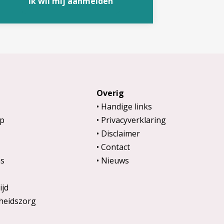
Ik wil mij aanmelden
Overig
Handige links
p
Privacyverklaring
Disclaimer
Contact
s
Nieuws
ijd
heidszorg