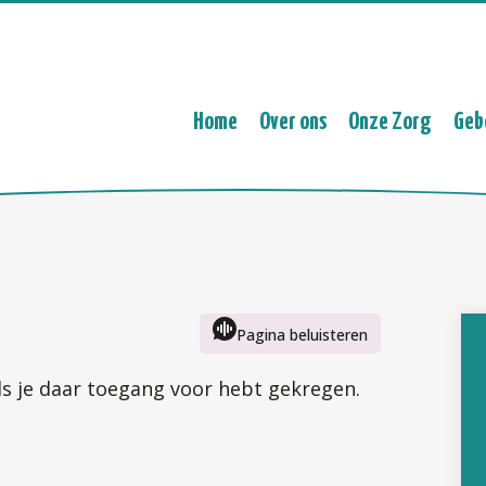
Home
Over ons
Onze Zorg
Geb
Pagina beluisteren
ls je daar toegang voor hebt gekregen.