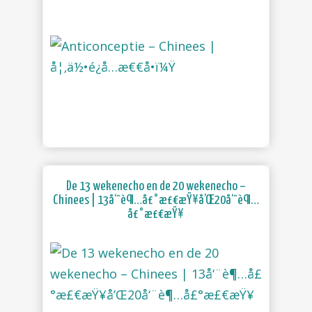
De 13 wekenecho en de 20 wekenecho –
Chinees | 13å‘¨è¶…å£°æ£€æŸ¥å’Œ20å‘¨è¶…
å£°æ£€æŸ¥