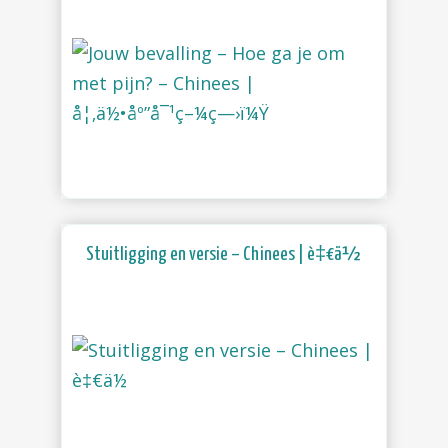
Stuitligging en versie – Chinees | è‡€ä½