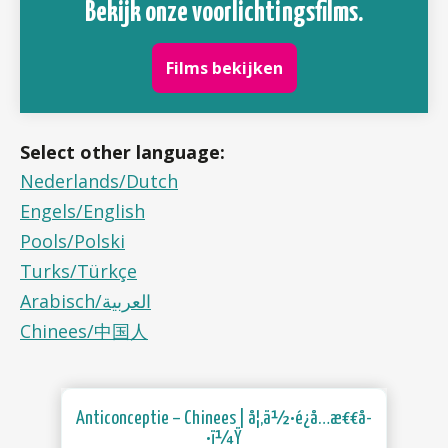
Bekijk onze voorlichtingsfilms.
Films bekijken
Select other language:
Nederlands/Dutch
Engels/English
Pools/Polski
Turks/Türkçe
Arabisch/العربية
Chinees/中国人
Anticonceptie – Chinees | å¦‚ä½•é¿å…æ€€å­
•ï¼Ÿ