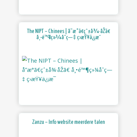
The NIPT – Chinees | å”æ°ã€çˆ±å¾·åŽã€
å¸•é™¶ç»¼åˆç—‡ ç­›æŸ¥ä¿¡æ¯
Zanzu – Info website meerdere talen