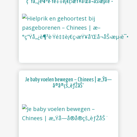
°ç”Ÿå„¿è¶³è·Ÿé‡‡è¡€ç­›æŸ¥å’Œå¬åŠ›æµ‹è¯•
Je baby voelen bewegen – Chinees | æ„Ÿå—
å®å®çš„èƒŽåŠ¨