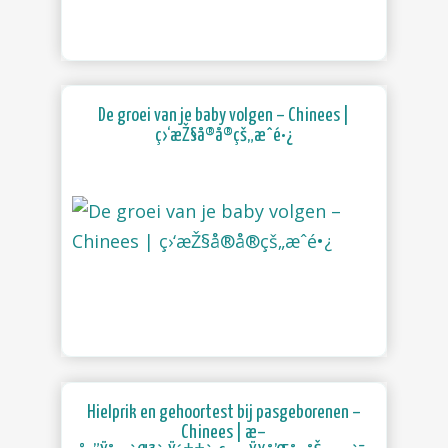
De groei van je baby volgen – Chinees |
ç›‘æŽ§å®å®çš„æˆé•¿
Hielprik en gehoortest bij pasgeborenen –
Chinees | æ–