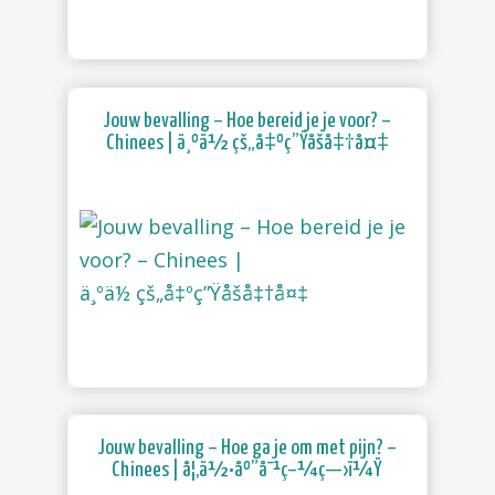
Jouw bevalling – Hoe bereid je je voor? –
Chinees | ä¸ºä½ çš„å‡ºç”Ÿåšå‡†å¤‡
Jouw bevalling – Hoe ga je om met pijn? –
Chinees | å¦‚ä½•åº”å¯¹ç–¼ç—›ï¼Ÿ